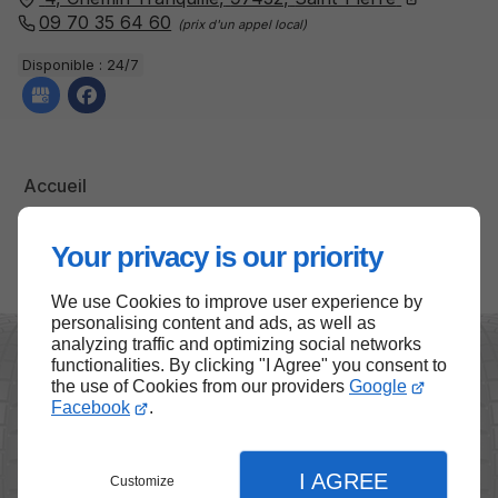
09 70 35 64 60
Disponible : 24/7
Accueil
Contactez-nous
Your privacy is our priority
Mentions légales
Plan du site
We use Cookies to improve user experience by
personalising content and ads, as well as
analyzing traffic and optimizing social networks
functionalities. By clicking "I Agree" you consent to
Haut de page
the use of Cookies from our providers
Google
Facebook
.
I AGREE
Customize